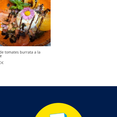
 de tomates burrata a la
fe
0
€