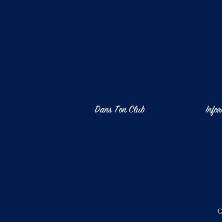
Dans Ton Club
Info
C