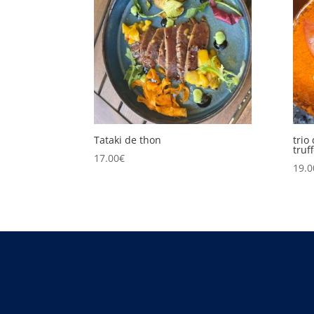
Tataki de thon
trio
truf
17.00
€
19.0