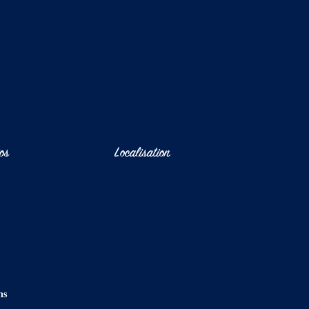
os
Localisation
ns